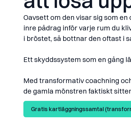
att lösa upp
Oavsett om den visar sig som en or
inre pådrag inför varje rum du kliv
i bröstet, så bottnar den oftast i
Ett skyddssystem som en gång lärd
Med transformativ coachning och
de gamla mönstren faktiskt sitter
Gratis kartläggningssamtal (transfor