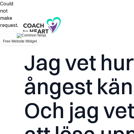
Could
not
make
request.
Free Website Widget
Jag vet hur
ångest känn
Och jag vet