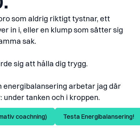
.
o som aldrig riktigt tystnar, ett
er in i, eller en klump som sätter sig
 samma sak.
e sig att hålla dig trygg.
 energibalansering arbetar jag där
: under tanken och i kroppen.
mativ coachning)
Testa Energibalansering!